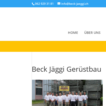
Cookies helfen uns bei der Bereitstellung unserer Inhalte und Di
062 929 31 81
info@beck-jaeggi.ch
Okay!
HOME
ÜBER UNS
Beck Jäggi Gerüstbau