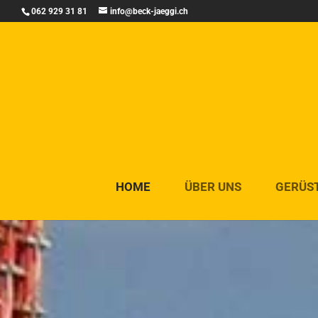
062 929 31 81
info@beck-jaeggi.ch
HOME
ÜBER UNS
GERÜS