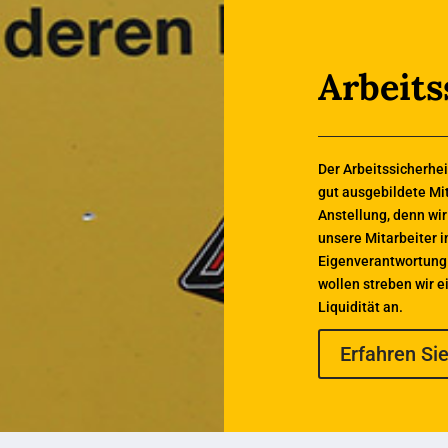
Arbeits
Der Arbeitssicherhei
gut ausgebildete Mit
Anstellung, denn wir
unsere Mitarbeiter 
Eigenverantwortung. 
wollen streben wir 
Liquidität an.
Erfahren Si