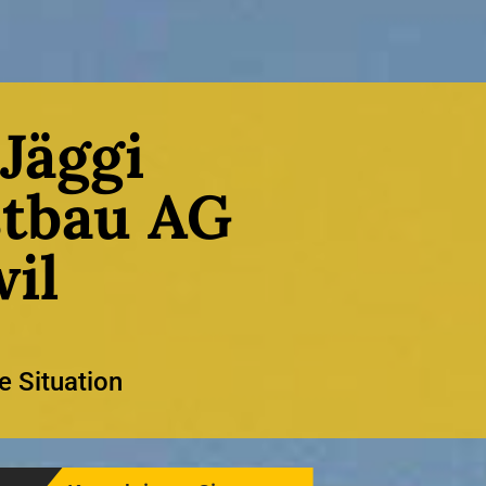
Jäggi
tbau AG
il
e Situation