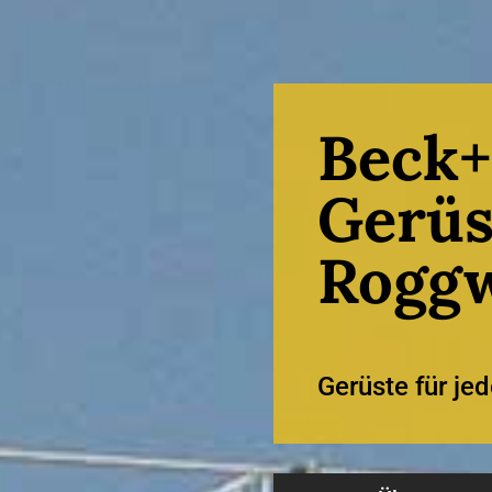
Beck+
Gerüs
Roggw
Gerüste für jed