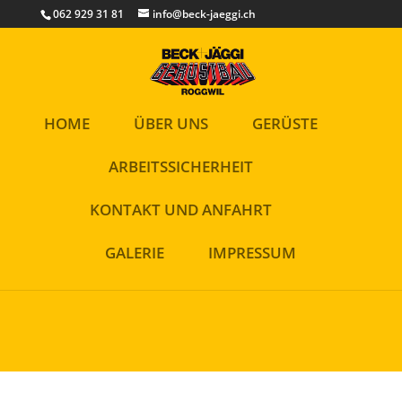
Cookies helfen uns bei der Bereitstellung unserer Inhalte und
062 929 31 81
info@beck-jaeggi.ch
Dienste. Durch die weitere Nutzung der Webseite stimmen Sie der
Verwendung von Cookies zu.
Okay!
HOME
ÜBER UNS
GERÜSTE
ARBEITSSICHERHEIT
KONTAKT UND ANFAHRT
GALERIE
IMPRESSUM