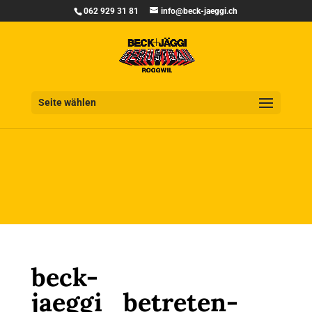
062 929 31 81
info@beck-jaeggi.ch
Seite wählen
beck-
jaeggi_betreten-