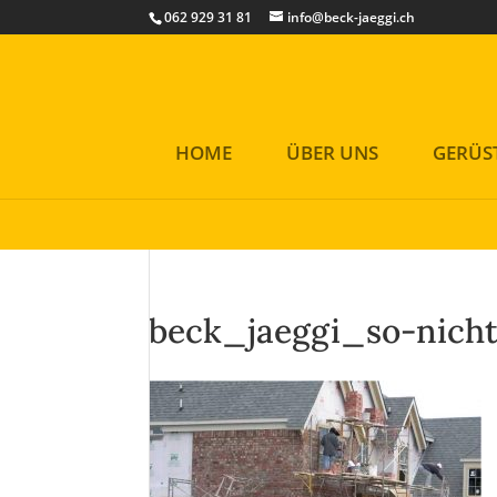
Cookies helfen uns bei der Bereitstellung unserer Inhalte und Di
062 929 31 81
info@beck-jaeggi.ch
Okay!
HOME
ÜBER UNS
GERÜS
beck_jaeggi_so-nich