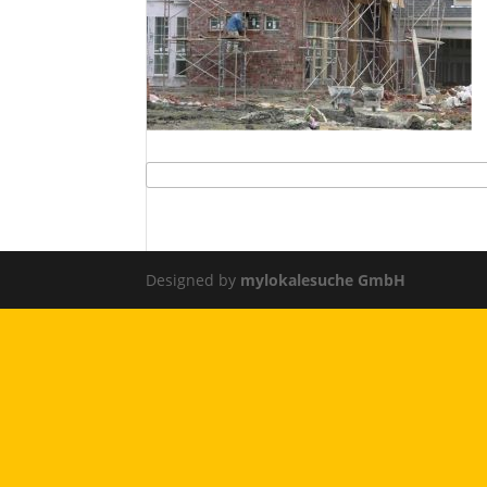
Designed by
mylokalesuche GmbH