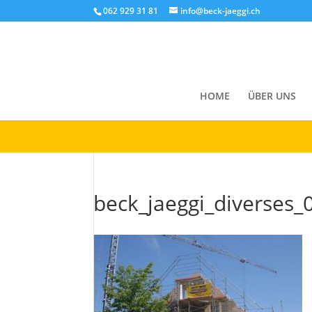
Cookies helfen uns bei der Bereitstellung unserer Inhalte und Di
062 929 31 81
info@beck-jaeggi.ch
Okay!
HOME
ÜBER UNS
beck_jaeggi_diverses_