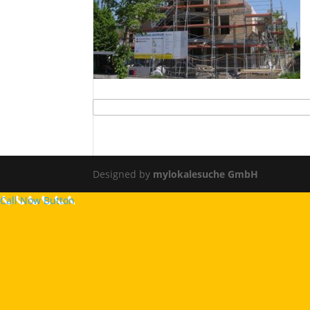
Designed by
mylokalesuche GmbH
Call Now Button