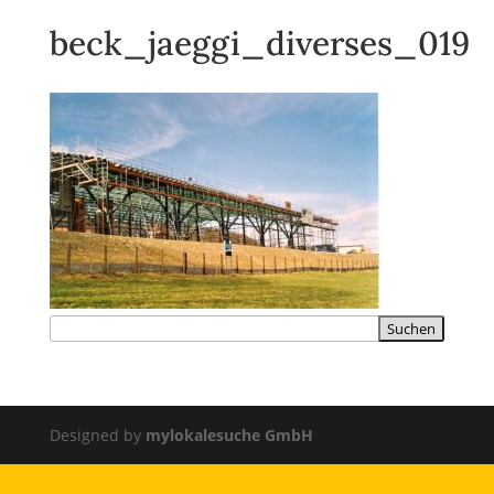
beck_jaeggi_diverses_019
Designed by
mylokalesuche GmbH