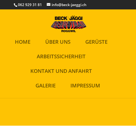
Cookies helfen uns bei der Bereitstellung unserer Inhalte und
062 929 31 81
info@beck-jaeggi.ch
Dienste. Durch die weitere Nutzung der Webseite stimmen Sie der
Verwendung von Cookies zu.
Okay!
HOME
ÜBER UNS
GERÜSTE
ARBEITSSICHERHEIT
KONTAKT UND ANFAHRT
GALERIE
IMPRESSUM