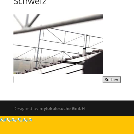
Schweiz
Designed by
mylokalesuche GmbH
Call Now Button