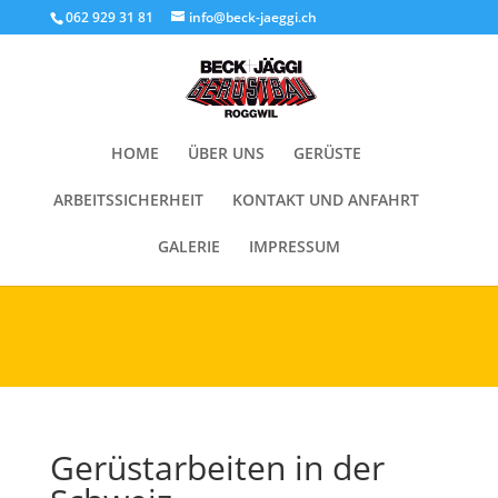
Cookies helfen uns bei der Bereitstellung unserer Inhalte und
062 929 31 81
info@beck-jaeggi.ch
Dienste. Durch die weitere Nutzung der Webseite stimmen Sie der
Verwendung von Cookies zu.
Okay!
HOME
ÜBER UNS
GERÜSTE
ARBEITSSICHERHEIT
KONTAKT UND ANFAHRT
GALERIE
IMPRESSUM
Gerüstarbeiten in der