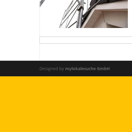
Designed by
mylokalesuche GmbH