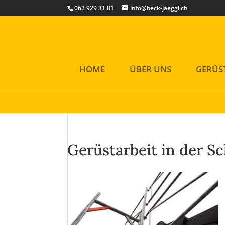
Cookies helfen uns bei der Bereitstellung unserer Inhalte und Di
062 929 31 81
info@beck-jaeggi.ch
Okay!
HOME
ÜBER UNS
GERÜS
Gerüstarbeit in der S