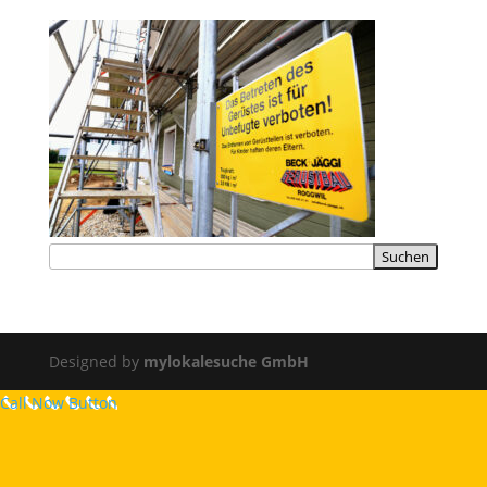
Designed by
mylokalesuche GmbH
Call Now Button