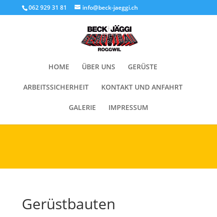
Cookies helfen uns bei der Bereitstellung unserer Inhalte und
062 929 31 81
info@beck-jaeggi.ch
Dienste. Durch die weitere Nutzung der Webseite stimmen Sie der
Verwendung von Cookies zu.
Okay!
HOME
ÜBER UNS
GERÜSTE
ARBEITSSICHERHEIT
KONTAKT UND ANFAHRT
GALERIE
IMPRESSUM
Gerüstbauten